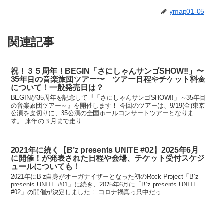
ymap01-05
関連記事
祝！３５周年！BEGIN「さにしゃんサンゴSHOW!!」〜
35年目の音楽旅団ツアー〜 ツアー日程やチケット料金
について！一般発売日は？
BEGINが35周年を記念して『「さにしゃんサンゴSHOW!!」～35年目
の音楽旅団ツアー～』を開催します！ 今回のツアーは、9/19(金)東京
公演を皮切りに、35公演の全国ホールコンサートツアーとなりま
す。 来年の３月まで走り...
2021年に続く【B’z presents UNITE #02】2025年6月
に開催！が発表された日程や会場、チケット受付スケジ
ュールについても！
2021年にB’z自身がオーガナイザーとなった初のRock Project「B’z
presents UNITE #01」に続き、2025年6月に「B’z presents UNITE
#02」の開催が決定しました！ コロナ禍真っ只中だっ...