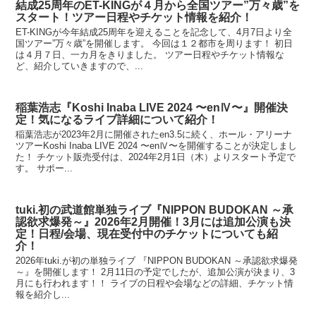
結成25周年のET-KINGが４月から全国ツアー”万々歳”を
スタート！ツアー日程やチケット情報を紹介！
ET-KINGが今年結成25周年を迎えることを記念して、4月7日より全
国ツアー”万々歳”を開催します。 今回は１２都市を周ります！ 初日
は４月７日、一カ月をきりました。 ツアー日程やチケット情報な
ど、紹介していきますので、...
稲葉浩志『Koshi Inaba LIVE 2024 〜enⅣ〜』開催決
定！気になるライブ詳細について紹介！
稲葉浩志が2023年2月に開催されたen3.5に続く、ホール・アリーナ
ツアーKoshi Inaba LIVE 2024 〜enⅣ〜を開催することが決定しまし
た！ チケット販売受付は、2024年2月1日（木）よりスタート予定で
す。 サポー...
tuki.初の武道館単独ライブ『NIPPON BUDOKAN ～承
認欲求爆発～』2026年2月開催！3月には追加公演も決
定！日程/会場、現在受付中のチケットについても紹
介！
2026年tuki.が初の単独ライブ 『NIPPON BUDOKAN ～承認欲求爆発
～』を開催します！ 2月11日の予定でしたが、追加公演が決まり、3
月にも行われます！！ ライブの日程や会場などの詳細、チケット情
報を紹介し...