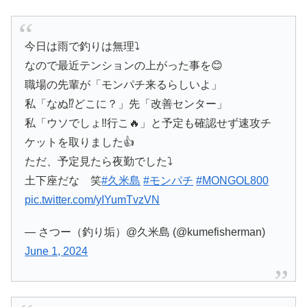
今日は雨で釣りは無理⤵️
なので最近テンションの上がった事を😊
職場の先輩が「モンパチ来るらしいよ」
私「なぬ⁉️どこに？」先「改善センター」
私「ウソでしょ‼️行こ🔥」と予定も確認せず速攻チ
ケットを取りました👍
ただ、予定見たら夜勤でした⤵️
土下座だな 笑
#久米島
#モンパチ
#MONGOL800
pic.twitter.com/yIYumTvzVN
— さつー（釣り垢）@久米島 (@kumefisherman)
June 1, 2024