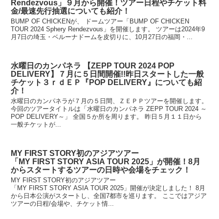
Rendezvous」９月から開催！ツアー日程やチケット料
金/最速先行抽選についても紹介！
BUMP OF CHICKENが、 ドームツアー「BUMP OF CHICKEN
TOUR 2024 Sphery Rendezvous」を開催します。 ツアーは2024年9
月7日の埼玉・ベルーナドームを皮切りに、10月27日の福岡・...
水曜日のカンパネラ 【ZEPP TOUR 2024 POP
DELIVERY】７月に５日間開催!!昨日スタートした一般
チケット３ｒｄＥＰ『POP DELIVERY』についても紹
介！
水曜日のカンパネラが７月の５日間、ＺＥＰＰツアーを開催します。
今回のツアータイトルは「水曜日のカンパネラ ZEPP TOUR 2024 ～
POP DELIVERY～」 全国５か所を周ります。 昨日５月１１日から
一般チケットが...
MY FIRST STORY初のアジアツアー
「MY FIRST STORY ASIA TOUR 2025」が開催！8月
からスタートするツアーの日時や会場をチェック！
MY FIRST STORY初のアジアツアー
「MY FIRST STORY ASIA TOUR 2025」開催が決定しました！ 8月
から日本公演がスタートし、全国7都市を巡ります。 ここではアジア
ツアーの日程/会場や、チケット情...