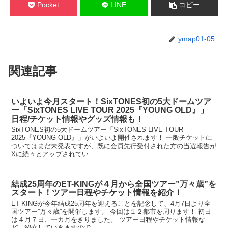
Pocket
LINE
コピー
ymap01-05
関連記事
いよいよ今月スタート！SixTONES初の5大ドームツア
ー「SixTONES LIVE TOUR 2025『YOUNG OLD』」
日程/チケット情報やグッズ情報も！
SixTONES初の5大ドームツアー「SixTONES LIVE TOUR
2025『YOUNG OLD』」がいよいよ開催されます！ 一般チケットに
ついてはまだ未発表ですが、既に会員先行受付された方の当選報告が
Xに続々とアップされてい...
結成25周年のET-KINGが４月から全国ツアー”万々歳”を
スタート！ツアー日程やチケット情報を紹介！
ET-KINGが今年結成25周年を迎えることを記念して、4月7日より全
国ツアー”万々歳”を開催します。 今回は１２都市を周ります！ 初日
は４月７日、一カ月をきりました。 ツアー日程やチケット情報な
ど、紹介していきますので、...