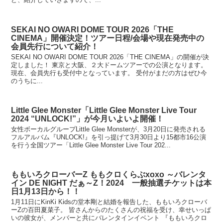
SEKAI NO OWARI DOME TOUR 2026「THE
CINEMA」開催決定！ツアー日程/会場や現在発売中の
会員先行について紹介！
SEKAI NO OWARI DOME TOUR 2026「THE CINEMA」の開催が決
定しました！ 東京と大阪、２大ドームツアーでの公演となります。
現在、会員先行も受付中となっています。 受付がまだの方はぜひ今
のうちに...
Little Glee Monster「Little Glee Monster Live Tour
2024 “UNLOCK!”」が今月いよいよ開催！
女性ボーカルグループLittle Glee Monsterが、3月20日に発売される
フルアルバム『UNLOCK!』を引っ提げて3月30日より15都市16公演
を行う全国ツアー「Little Glee Monster Live Tour 202...
ももいろクローバーZ ももクロくらぶxoxo ～バレンタ
イン DE NIGHT だぁ～Z！2024 一般抽選チケットは本
日1月13日から！！
1月11日にKinKi Kidsの堂本剛と結婚を報告した、ももいろクローバ
ーZの百田夏菜子。 皆さんからのたくさんの祝福を受け、幸せいっぱ
いの彼女が、メンバーと共にバレンタインイベント 『ももいろクロ