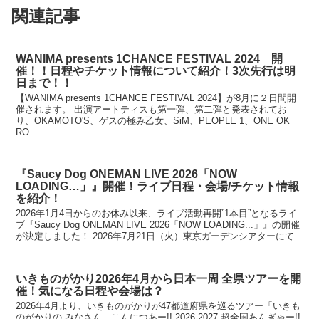
関連記事
WANIMA presents 1CHANCE FESTIVAL 2024 開
催！！日程やチケット情報について紹介！3次先行は明
日まで！！
【WANIMA presents 1CHANCE FESTIVAL 2024】が8月に２日間開
催されます。 出演アートティスも第一弾、第二弾と発表されてお
り、OKAMOTO'S、ゲスの極み乙女、SiM、PEOPLE 1、ONE OK
RO...
『Saucy Dog ONEMAN LIVE 2026「NOW
LOADING…」』開催！ライブ日程・会場/チケット情報
を紹介！
2026年1月4日からのお休み以来、ライブ活動再開”1本目”となるライ
ブ『Saucy Dog ONEMAN LIVE 2026「NOW LOADING...」』の開催
が決定しました！ 2026年7月21日（火）東京ガーデンシアターにて...
いきものがかり2026年4月から日本一周 全県ツアーを開
催！気になる日程や会場は？
2026年4月より、いきものがかりが47都道府県を巡るツアー「いきも
のがかりの みなさん、こんにつあー!! 2026-2027 超全国あんぎゃー!!