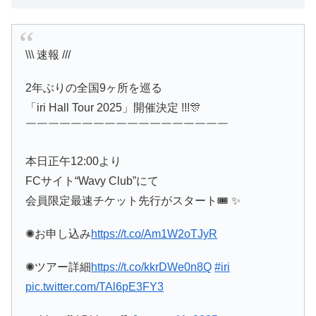
\\\ 速報 ///
2年ぶりの全国9ヶ所を巡る
「iri Hall Tour 2025」開催決定 !!!🎊
￣￣￣￣￣￣￣￣￣￣￣￣￣￣￣￣￣￣
本日正午12:00より
FCサイト“Wavy Club”にて
会員限定最速チケット先行がスタート🎟️ ✨
✺お申し込み
https://t.co/Am1W2oTJyR
✺ツアー詳細
https://t.co/kkrDWe0n8Q
#iri
pic.twitter.com/TAl6pE3FY3