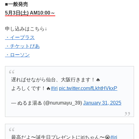
■一般発売
5月3日(土) AM10:00～
申し込みはこちら↓
・イープラス
・チケットぴあ
・ローソン
遅ればせながら仙台、大阪行きます！🔥
よろしくです！🔥
#iri
pic.twitter.com/fLkhtHVkxP
— ぬるま湯♨︎ (@nurumayu_39)
January 31, 2025
最高だよ〜誕生日プレゼントにiriちゃん〜😭
#iri