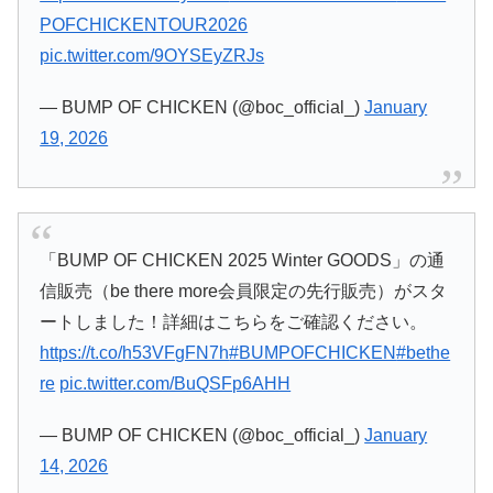
POFCHICKENTOUR2026
pic.twitter.com/9OYSEyZRJs
— BUMP OF CHICKEN (@boc_official_)
January
19, 2026
「BUMP OF CHICKEN 2025 Winter GOODS」の通
信販売（be there more会員限定の先行販売）がスタ
ートしました！詳細はこちらをご確認ください。
https://t.co/h53VFgFN7h
#BUMPOFCHICKEN
#bethe
re
pic.twitter.com/BuQSFp6AHH
— BUMP OF CHICKEN (@boc_official_)
January
14, 2026