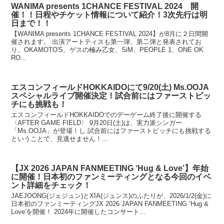
WANIMA presents 1CHANCE FESTIVAL 2024 開
催！！日程やチケット情報について紹介！3次先行は明
日まで！！
【WANIMA presents 1CHANCE FESTIVAL 2024】が8月に２日間開
催されます。 出演アートティスも第一弾、第二弾と発表されてお
り、OKAMOTO'S、ゲスの極み乙女、SiM、PEOPLE 1、ONE OK
RO...
エスコンフィールドHOKKAIDOにて9/20(土) Ms.OOJA
スペシャルライブ開催決定！試合前にはファーストピッ
チにも挑戦も！
エスコンフィールドHOKKAIDOでのデーゲーム終了後に開催する
〈AFTER GAME FIELD〉 9月20日(土)は、実力派シンガー
「Ms.OOJA」が登場！し 試合前にはファーストピッチにも挑戦する
ということで、見逃せません！...
【JX 2026 JAPAN FANMEETING ‘Hug & Love’】年始
に開催！日本初のファンミーティングとなる今回のイベ
ント詳細をチェック！
JAEJOONG(ジェジュン)とXIA(ジュンス)のふたりが、2026/1/2(金)に
日本初のファンミーティングJX 2026 JAPAN FANMEETING ‘Hug &
Love'を開催！ 2024年に開催したコンサート...