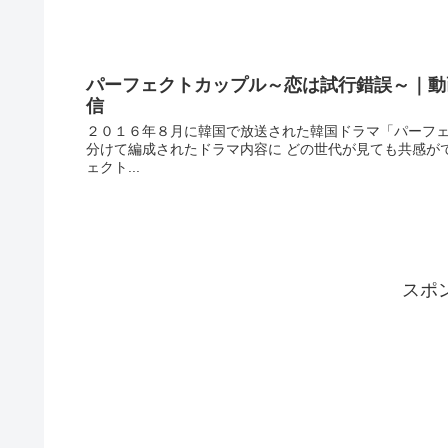
パーフェクトカップル～恋は試行錯誤～｜動
信
２０１６年８月に韓国で放送された韓国ドラマ「パーフェ
分けて編成されたドラマ内容に どの世代が見ても共感が
ェクト...
スポ