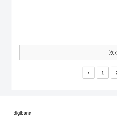
次
1
digibana