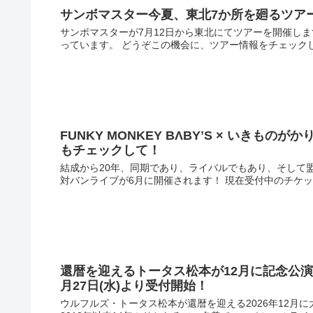
サンボマスター今夏、東北7か所を廻るツア
サンボマスターが7月12日から東北にてツアーを開催します
っています。 どうぞこの機会に、ツアー情報をチェックし
FUNKY MONKEY BΛBYʼS × いき
もチェックして！
結成から20年、同期であり、ライバルでもあり、そして盟友と
対バンライブが6月に開催されます！ 現在受付中のチケット
還暦を迎えるトータス松本が12月に記念公
月27日(水)より受付開始！
ウルフルズ・トータス松本が還暦を迎える2026年12月