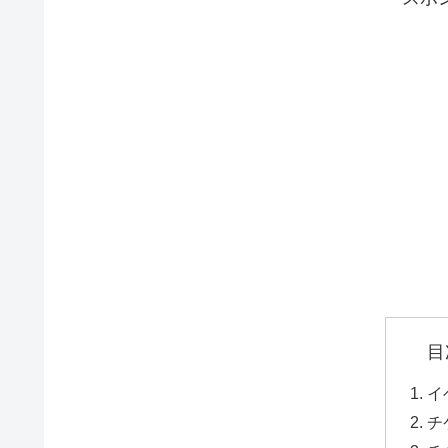
目
イ
チ