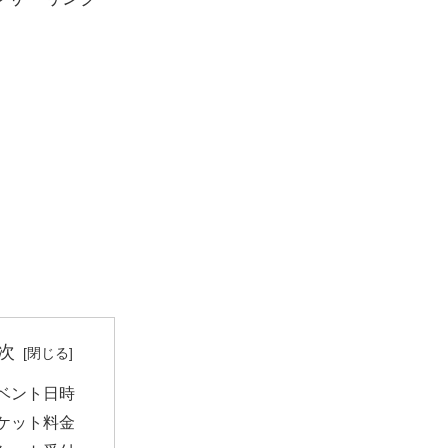
次
ベント日時
ケット料金