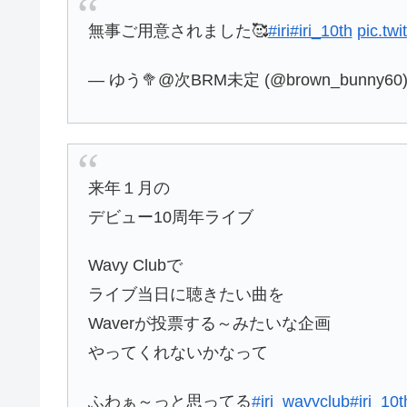
無事ご用意されました🥰
#iri
#iri_10th
pic.tw
— ゆう🥦@次BRM未定 (@brown_bunny60
来年１月の
デビュー10周年ライブ
Wavy Clubで
ライブ当日に聴きたい曲を
Waverが投票する～みたいな企画
やってくれないかなって
ふわぁ～っと思ってる
#iri_wavyclub
#iri_10t