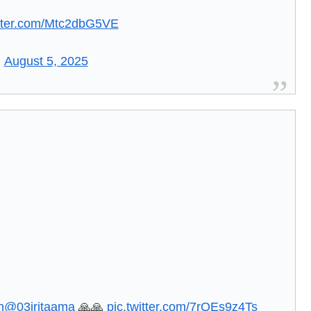
itter.com/Mtc2dbG5VE
)
August 5, 2025
h
@03iritaama
🙏🙏
pic.twitter.com/7rQEs9z4Ts