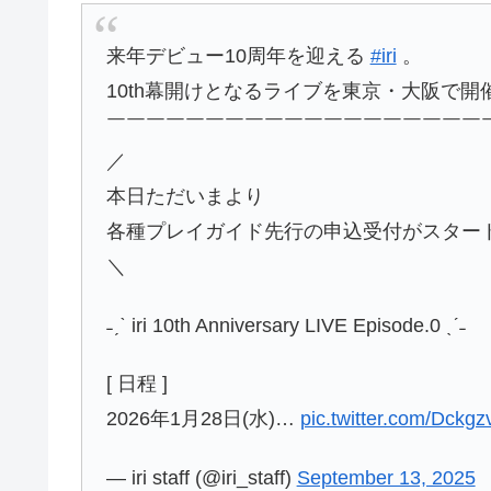
来年デビュー10周年を迎える
#iri
。
10th幕開けとなるライブを東京・⼤阪で開
￣￣￣￣￣￣￣￣￣￣￣￣￣￣￣￣￣￣￣
／
本日ただいまより
各種プレイガイド先行の申込受付がスタート
＼
˗ˏˋ iri 10th Anniversary LIVE Episode.0 ˎˊ˗
[ 日程 ]
2026年1月28日(水)…
pic.twitter.com/Dckg
— iri staff (@iri_staff)
September 13, 2025