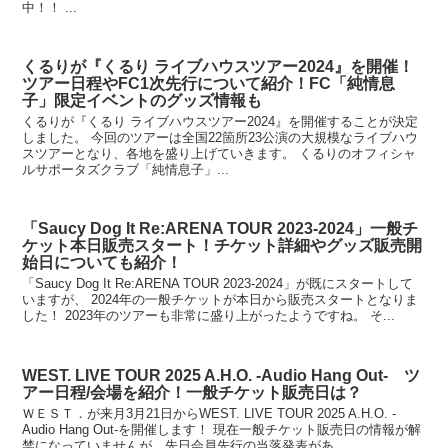
中！！ ...
くるりが『くるり ライブハウスツアー2024』を開催！
ツアー日程やFC1次先行について紹介！FC「純情息
子」限定イベントのグッズ情報も
くるりが『くるり ライブハウスツアー2024』を開催することが決定
しました。 今回のツアーは全国22箇所23公演の大規模なライブハウ
スツアーとなり、各地を盛り上げていきます。 くるりのオフィシャ
ルサポータズクラブ「純情息子」...
「Saucy Dog It Re:ARENA TOUR 2023-2024」一般チ
ケット本日販売スタート！チケット詳細やグッズ販売開
始日についても紹介！
「Saucy Dog It Re:ARENA TOUR 2023-2024」が既にスタートして
いますが、 2024年の一般チケットが本日から販売スタートとなりま
した！ 2023年のツアーも非常に盛り上がったようですね。 そ...
WEST. LIVE TOUR 2025 A.H.O. -Audio Hang Out- ツ
アー日程/会場を紹介！一般チケット販売日は？
ＷＥＳＴ．が来月3月21日からWEST. LIVE TOUR 2025 A.H.O. -
Audio Hang Out-を開催します！ 現在一般チケット販売日の情報が解
禁になっていませんが、先日会員先行の当落発表があ...