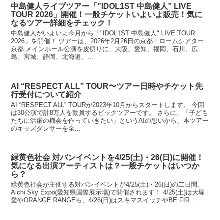
中島健人ライブツアー「”IDOL1ST 中島健人” LIVE
TOUR 2026」開催！一般チケットいよいよ販売！気に
なるツアー詳細をチェック！
中島健人がいよいよ今月から「"IDOL1ST 中島健人" LIVE TOUR
2026」を開催！ ツアーは、2026年2月26日の京都・ロームシアター
京都 メインホール公演を皮切りに、大阪、愛知、福岡、石川、広
島、宮城、静岡、北海道、...
AI “RESPECT ALL” TOUR〜ツアー日時やチケット先
行受付について紹介
AI “RESPECT ALL” TOURが2023年10月からスタートします。 今回
は30公演で計8万人を動員するビックツアーです。 さらに、「子ども
たちに活躍の機会を作っていきたい」というAIの想いから、本ツアー
のキッズダンサーを全...
緑黄色社会 対バンイベントを4/25(土)・26(日)に開催！
気になる出演アーティストは？一般チケットはいつか
ら？
緑黄色社会が主催する対バンイベントが4/25(土)・26(日)の二日間、
Aichi Sky Expo(愛知県国際展示場)で開催されます！ 4/25(土)は大塚
愛やORANGE RANGEら、4/26(日)はスキマスイッチやBE:FIR...