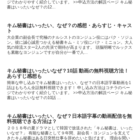
ジでわかりやすく紹介しています。 >>申込方法の解説ページ キム秘
書はいったいなぜ？の12...
キム秘書はいったい、なぜ？の感想・あらすじ・キャス
ト
大企業の副会長で究極のナルシストのヨンジュン役にはパク・ソジュ
ン。彼に誠心誠意つかえる秘書キム・ミソ役にパク・ミニョン。大人
気の韓流スター2人の共演で期待が高まります。 頭脳明晰でルックス
も素敵なヨンジュンですが自分が一番で人...
キム秘書はいったいなぜ？10話 動画の無料視聴方法！
あらすじ感想も
簡単な申し込みでキム秘書はいったい、なぜ？の日本語字幕動画を1
話はもちろん全話無料視聴できます！ 申し込み方法はコチラのペー
ジでわかりやすく紹介しています。 >>申込方法の解説ページ キム秘
書はいったいなぜ？の10話 ...
キム秘書はいったい、なぜ？日本語字幕の動画配信を無
料視聴できる方法は？
２０１８年の夏ドラマとして韓国で放送された「キム秘書は、いった
いなぜ？」 有能な秘書として９年間、副会長・ヨンジュンを支えて
きたキム秘書はある日突然仕事を辞めたいと告げます。 理由を聞い