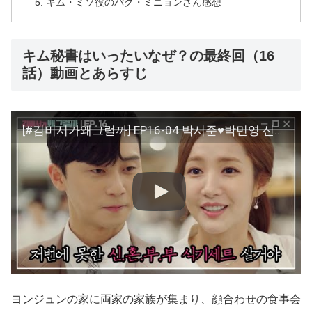
キム・ミソ役のパク・ミニョンさん感想
キム秘書はいったいなぜ？の最終回（16
話）動画とあらすじ
[#김비서가왜그럴까] EP16-04 박서준♥박민영 신혼부부 식기 못 사서 한이 맺혔던 예비신랑시키
ヨンジュンの家に両家の家族が集まり、顔合わせの食事会