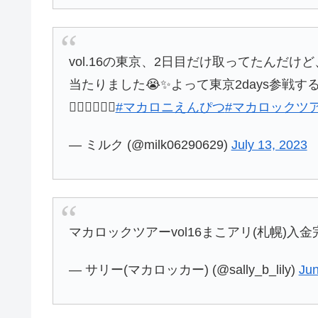
vol.16の東京、2日目だけ取ってたんだ
当たりました😭✨よって東京2days参戦する
🙋🏻‍♀️🙋🏻‍♀️
#マカロニえんぴつ
#マカロックツ
— ミルク (@milk06290629)
July 13, 2023
マカロックツアーvol16まこアリ(札幌)入金
— サリー(マカロッカー) (@sally_b_lily)
Jun