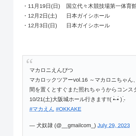
・11月19日(日) 国立代々木競技場第一体育
・12月2日(土) 日本ガイシホール 開
・12月3日(日) 日本ガイシホール 開
マカロニえんぴつ
マカロックツアーvol.16 ～マカロニち
間を置くとすぐまた照れちゃうからコンス
10/21(土)大阪城ホール行きます‼️( •̀֊•́ ) ̖́-
#マカえん
#OKKAKE
— 犬奴隷 (@__gmailcom_)
July 29, 2023