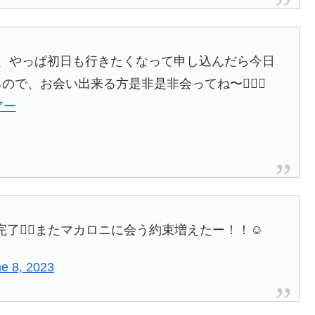
けど、やっぱ初日も行きたくなって申し込んだら今日
ので、お会い出来る方是非是非会ってね〜🙋🏻‍♀️
アー
完了🙆‍♂️またマカロニに会う約束増えたー！！☺️
e 8, 2023