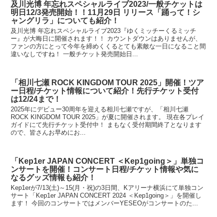
及川光博 年忘れスペシャルライブ2023/一般チケットは
明日12/3発売開始！！11月29日 リリース「踊って！シ
ャングリラ」についても紹介！
及川光博 年忘れスペシャルライブ2023『ゆくミッチーくるミッチ
ー』が大晦日に開催されます！！ カウントダウンはありませんが、
ファンの方にとって今年を締めくくるとても素敵な一日になること間
違いなしですね！ 一般チケット発売開始日...
「相川七瀬 ROCK KINGDOM TOUR 2025」開催！ツア
ー日程/チケット情報について紹介！先行チケット受付
は12/24まで！
2025年にデビュー30周年を迎える相川七瀬ですが、「相川七瀬
ROCK KINGDOM TOUR 2025」が夏に開催されます。 現在各プレイ
ガイドにて先行チケット受付中！ まもなく受付期間終了となります
ので、皆さんお早めにお...
「Kep1er JAPAN CONCERT ＜Kep1going＞」単独コ
ンサートを開催！コンサート日程/チケット情報や気に
なるグッズ情報も紹介！
Kep1erが7/13(土)～15(月・祝)の3日間、Kアリーナ横浜にて単独コン
サート「Kep1er JAPAN CONCERT 2024 ＜Kep1going＞」を開催し
ます！ 今回のコンサートではメンバーYESEOがコンサートのた...