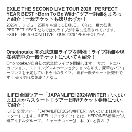
EXILE THE SECOND LIVE TOUR 2026 “PERFECT
YEAR BEST ~Born To Be Wild~”ツアー詳細をまるっ
と紹介！一般チケットも残りわずか！
2026年、デビュー25周年を迎えるEXILE 。 6年に一度の祭典、
PERFECT YEAR ならではのライブが非常に注目されています。
EXILE THE SECOND LIVE TOUR 2026 "PERFECT YEA...
Omoinotake 初の武道館ライブを開催！ライブ詳細や現
在発売中の一般チケットについても紹介！
Omoinotakeが自身初の武道館ライブを開催します！ サポートにパー
カッション、ストリングス＆ホーンセクションを加え、豪華なパフォ
ーマンスを予定している今回のライブ。 現在一般チケット販売中で
す！ 売り切れ次第終了とな...
iLiFE!全国ツアー「JAPANLiFE! 2024WINTER」いよい
よ11月からスタート！ツアー日程/チケット券種につい
て紹介！
iLiFE!全国ツアー「JAPANLiFE! 2024WINTER」がいよいよ11月から
スタートします。 iLiFE! （アイライフ）とは、HEROINES所属の9人
組アイドルグループ。 キャッチコピーは「私（i）と貴方（!...